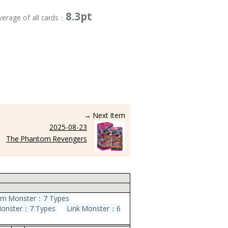
8.3pt
verage of all cards：
→ Next Item
2025-08-23
The Phantom Revengers
um Monster：7 Types
Monster：7 Types
Link Monster：6