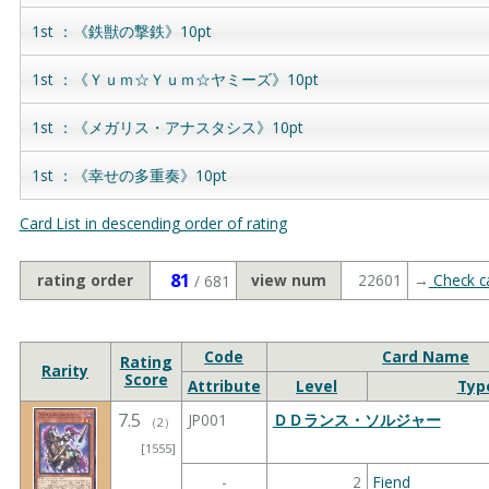
1st ：《鉄獣の撃鉄》10pt
1st ：《Ｙｕｍ☆Ｙｕｍ☆ヤミーズ》10pt
1st ：《メガリス・アナスタシス》10pt
1st ：《幸せの多重奏》10pt
Card List in descending order of rating
81
rating order
view num
22601
→
Check ca
/ 681
Code
Card Name
Rating
Rarity
Score
Attribute
Level
Typ
7.5
JP001
ＤＤランス・ソルジャー
（
2
）
[1555]
-
2
Fiend