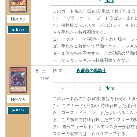
-
4
Plant
このカード名の(1)(2)の効果はそれぞれ
(1)：「ブラック・ローズ・ドラゴン」ま
Normal
か、植物族Ｓモンスターが自分フィールド
▶︎ Deck
ドを手札から特殊召喚する。
(2)：このカードが墓地へ送られた場合、
ば、手札を１枚捨てて発動できる。デッキ
ター１体を特殊召喚する。この効果の発動
ーしかＥＸデッキから特殊召喚できない。
8
JP005
夜薔薇の黒騎士
（
2
）
[1649]
-
3
Plant
このカード名の(1)(3)の効果はそれぞれ
Normal
(1)：このカードが召喚・特殊召喚した場
▶︎ Deck
ク・ローズ・ドラゴン」またはレベル４以
る。この効果で特殊召喚したモンスターの
(2)：自分フィールドにＳモンスターが存
スターの攻撃力は１０００アップする。