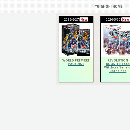
YU-GI-OH! HOME
2026/6/27
2026/5/30
New
New
WORLD PREMIERE
REVOLUTION
PACK 2026
BOOSTER Toon
Witchcrafter an
Unchained