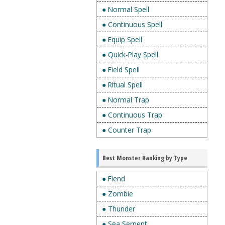
● Normal Spell
● Continuous Spell
● Equip Spell
● Quick-Play Spell
● Field Spell
● Ritual Spell
● Normal Trap
● Continuous Trap
● Counter Trap
Best Monster Ranking by Type
● Fiend
● Zombie
● Thunder
● Sea Serpent