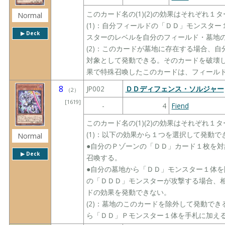
このカード名の(1)(2)の効果はそれぞれ
Normal
(1)：自分フィールドの「ＤＤ」モンスタ
▶︎ Deck
スターのレベルを自分のフィールド・墓地
(2)：このカードが墓地に存在する場合、
対象として発動できる。そのカードを破壊
果で特殊召喚したこのカードは、フィール
8
JP002
ＤＤディフェンス・ソルジャー
（
2
）
[1619]
-
4
Fiend
このカード名の(1)(2)の効果はそれぞれ
(1)：以下の効果から１つを選択して発動で
Normal
●自分のＰゾーンの「ＤＤ」カード１枚を
▶︎ Deck
召喚する。
●自分の墓地から「ＤＤ」モンスター１体
の「ＤＤＤ」モンスターが攻撃する場合、
ドの効果を発動できない。
(2)：墓地のこのカードを除外して発動で
ら「ＤＤ」Ｐモンスター１体を手札に加え