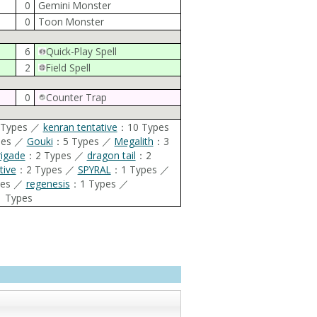
0
Gemini Monster
0
Toon Monster
6
Quick-Play Spell
2
Field Spell
0
Counter Trap
 Types ／
kenran tentative
：10 Types
pes ／
Gouki
：5 Types ／
Megalith
：3
rigade
：2 Types ／
dragon tail
：2
tive
：2 Types ／
SPYRAL
：1 Types ／
pes ／
regenesis
：1 Types ／
 Types