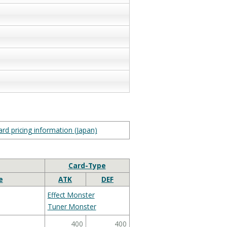
rd pricing information (Japan)
Card-Type
e
ATK
DEF
Effect Monster
Tuner Monster
400
400