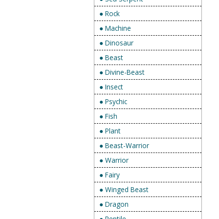
● Rock
● Machine
● Dinosaur
● Beast
● Divine-Beast
● Insect
● Psychic
● Fish
● Plant
● Beast-Warrior
● Warrior
● Fairy
● Winged Beast
● Dragon
● Reptile