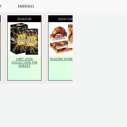
Y
RANKINGS
2026/2/28
2026/1/24
2026/1/24
THE CHRONICLES
DECK Spiritualist
LIMIT OVER
BLAZING DOMINION
COLLECTION THE
HEROES