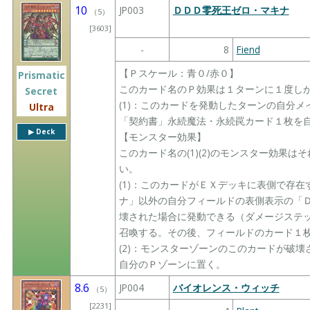
10
JP003
ＤＤＤ零死王ゼロ・マキナ
（
5
）
[3603]
-
8
Fiend
【Ｐスケール：青０/赤０】
Prismatic
このカード名のＰ効果は１ターンに１度し
Secret
(1)：このカードを発動したターンの自分
Ultra
「契約書」永続魔法・永続罠カード１枚を
▶︎ Deck
【モンスター効果】
このカード名の(1)(2)のモンスター効果
い。
(1)：このカードがＥＸデッキに表側で存
ナ」以外の自分フィールドの表側表示の「
壊された場合に発動できる（ダメージステ
召喚する。その後、フィールドのカード１
(2)：モンスターゾーンのこのカードが破
自分のＰゾーンに置く。
8.6
JP004
バイオレンス・ウィッチ
（
5
）
[2231]