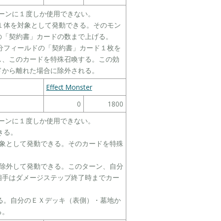
１ターンに１度しか使用できない。
ー１体を対象として発動できる。そのモン
の「契約書」カードの数まで上げる。
自分フィールドの「契約書」カード１枚を
し、このカードを特殊召喚する。この効
ドから離れた場合に除外される。
Effect Monster
0
1800
１ターンに１度しか使用できない。
きる。
対象として発動できる。そのカードを特殊
を除外して発動できる。このターン、自分
相手はダメージステップ終了時までカー
きる。自分のＥＸデッキ（表側）・墓地か
る。