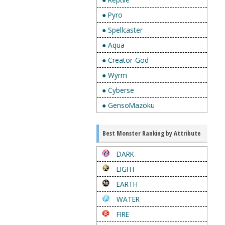
● Pyro
● Spellcaster
● Aqua
● Creator-God
● Wyrm
● Cyberse
● GensoMazoku
Best Monster Ranking by Attribute
DARK
LIGHT
EARTH
WATER
FIRE