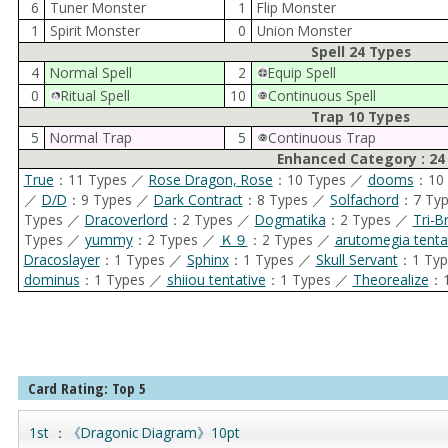
6
Tuner Monster
1
Flip Monster
1
Spirit Monster
0
Union Monster
Spell 24 Types
4
Normal Spell
2
Equip Spell
0
Ritual Spell
10
Continuous Spell
Trap 10 Types
5
Normal Trap
5
Continuous Trap
Enhanced Category : 24
True
：11 Types ／
Rose Dragon, Rose
：10 Types ／
dooms
：10
／
D/D
：9 Types ／
Dark Contract
：8 Types ／
Solfachord
：7 Ty
Types ／
Dracoverlord
：2 Types ／
Dogmatika
：2 Types ／
Tri-B
Types ／
yummy
：2 Types ／
Ｋ９
：2 Types ／
arutomegia tenta
Dracoslayer
：1 Types ／
Sphinx
：1 Types ／
Skull Servant
：1 Ty
dominus
：1 Types ／
shiiou tentative
：1 Types ／
Theorealize
：1
Card Rating: Top 5
1st ：《Dragonic Diagram》10pt