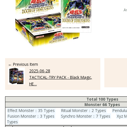
A
← Previous Item
2025-06-28
TACTICAL-TRY PACK - Black Magic,
HE…
Total 100 Types
Monster 66 Types
Effect Monster：35 Types
Ritual Monster：2 Types
Pendul
Fusion Monster：3 Types
Synchro Monster：7 Types
Xyz 
Types