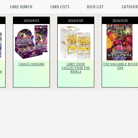
CARD SEARCH
CARD LISTS
DECK LIST
CATEGOR
2026/4/25
2026/3/20
2026/3/20
CHAOS ORIGINS
LIMIT OVER
THE VALUABLE BOOK
COLLECTION THE
EX6
d
RIVALS