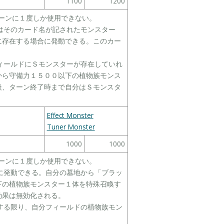
1100
1200
１ターンに１度しか使用できない。
たはそのカード名が記されたモンスター
に存在する場合に発動できる。このカー
フィールドにＳモンスターが存在していれ
から守備力１５００以下の植物族モンス
後、ターン終了時まで自分はＳモンスタ
Effect Monster
Tuner Monster
1000
1000
１ターンに１度しか使用できない。
合に発動できる。自分の墓地から「ブラッ
下の植物族モンスター１体を特殊召喚す
効果は無効化される。
在する限り、自分フィールドの植物族モン