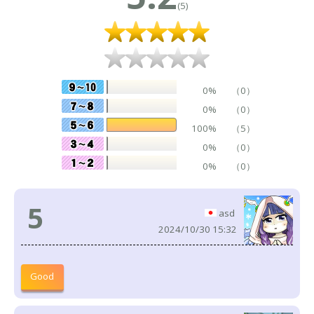
(5)
0%
（0）
0%
（0）
100%
（5）
0%
（0）
0%
（0）
5
asd
2024/10/30 15:32
Good