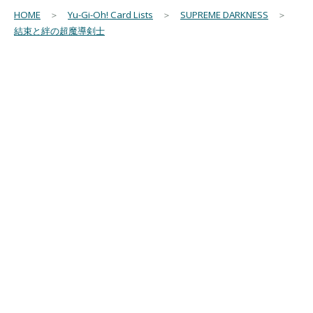
HOME
＞
Yu-Gi-Oh! Card Lists
＞
SUPREME DARKNESS
＞
結束と絆の超魔導剣士