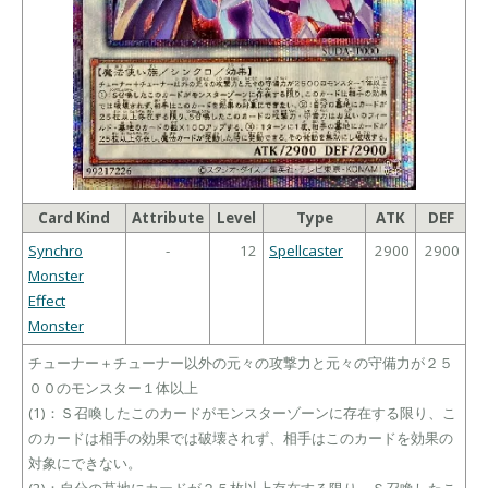
Card Kind
Attribute
Level
Type
ATK
DEF
Synchro
-
12
Spellcaster
2900
2900
Monster
Effect
Monster
チューナー＋チューナー以外の元々の攻撃力と元々の守備力が２５
００のモンスター１体以上
(1)：Ｓ召喚したこのカードがモンスターゾーンに存在する限り、こ
のカードは相手の効果では破壊されず、相手はこのカードを効果の
対象にできない。