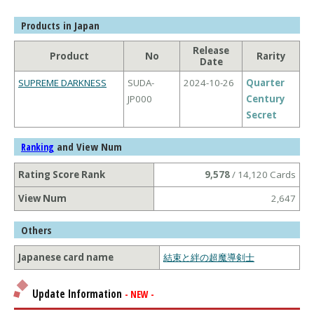
Products in Japan
Release
Product
No
Rarity
Date
SUPREME DARKNESS
SUDA-
2024-10-26
Quarter
JP000
Century
Secret
and View Num
Ranking
Rating Score Rank
9,578
/ 14,120 Cards
View Num
2,647
Others
Japanese card name
結束と絆の超魔導剣士
Update Information
- NEW -