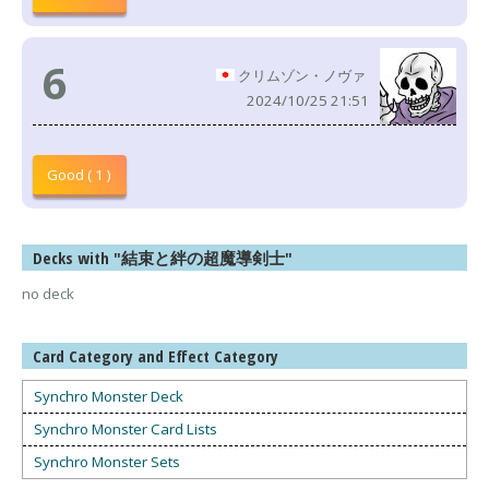
6
クリムゾン・ノヴァ
2024/10/25 21:51
Good ( 1 )
Decks with "結束と絆の超魔導剣士"
no deck
Card Category and Effect Category
Synchro Monster Deck
Synchro Monster Card Lists
Synchro Monster Sets