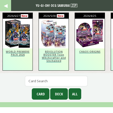
YU-GI-OH! OCG SAMURAI 🇯🇵
2026/6/27
2026/5/30
2026/4/25
New
New
WORLD PREMIERE
REVOLUTION
CHAOS ORIGINS
PACK 2026
BOOSTER Toon
Witchcrafter and
Unchained