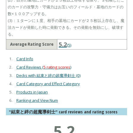
(2)：自分の墓地にカードが２５枚以上存在する限り、Ｓ召喚したこ
のカードの攻撃力・守備力はお互いのフィールド・墓地のカードの
数×１００アップする。
(3)：１ターンに１度、相手の墓地にカードが２５枚以上存在し、魔
法カードが発動した時に発動できる。その発動を無効にし、破壊す
る。
5.2
Average Rating Score
(5)
Card Info
Card Reviews (
5 rating scores
)
Decks with 結束と絆の超魔導剣士 (0)
Card Category and Effect Category
Products in Japan
Ranking and View Num
"結束と絆の超魔導剣士" card reviews and rating scores
5.2